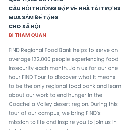
CÂU HỎI THƯỜNG GẶP VỀ NHÀ TÀI TRỢ
'
NS
MUA SẮM ĐỂ TẶNG
CHO XÃ HỘI
ĐI THAM QUAN
FIND Regional Food Bank helps to serve on
average 122,000 people experiencing food
insecurity each month. Join us for our one
hour FIND Tour to discover what it means
to be the only regional food bank and learn
about our work to end hunger in the
Coachella Valley desert region. During this
tour of our campus, we bring FIND’s
mission to life and inspire you to join us in