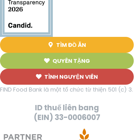
TÌM ĐỒ ĂN
QUYÊN TẶNG
TÌNH NGUYỆN VIÊN
FIND Food Bank là một tổ chức từ thiện 501 (c) 3.
ID thuế liên bang
(EIN) 33-0006007