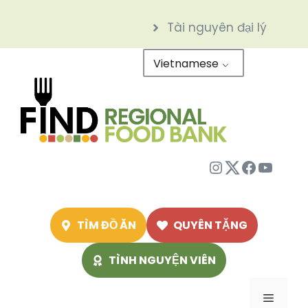
Chuyển
Tài nguyên đại lý
đến
nội
Vietnamese
dung
Instagram
Twitter
Facebo
Youtu
TÌM ĐỒ ĂN
QUYÊN TẶNG
TÌNH NGUYỆN VIÊN
Menu