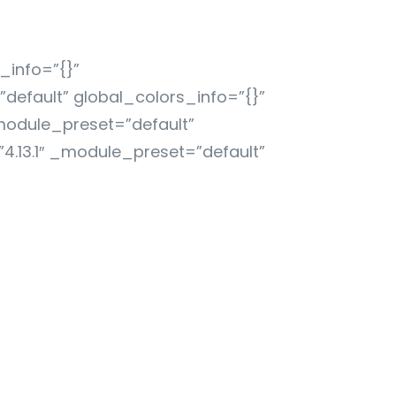
_info=”{}”
efault” global_colors_info=”{}”
module_preset=”default”
4.13.1″ _module_preset=”default”