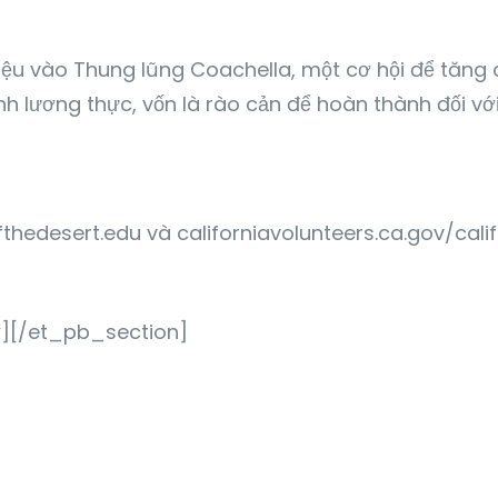
riệu vào Thung lũng Coachella, một cơ hội để tăng
nh lương thực, vốn là rào cản để hoàn thành đối với
fthedesert.edu và californiavolunteers.ca.gov/cali
][/et_pb_section]