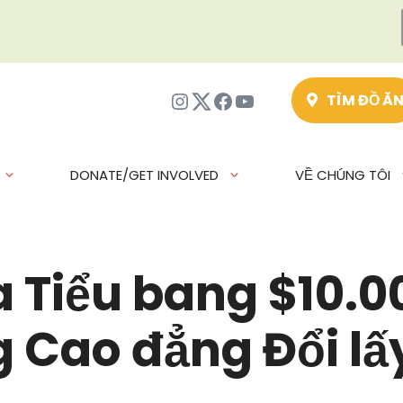
Instagram
Twitter
Facebook
Youtube
TÌM ĐỒ Ă
DONATE/GET INVOLVED
VỀ CHÚNG TÔI
a Tiểu bang $10.0
g Cao đẳng Đổi lấ