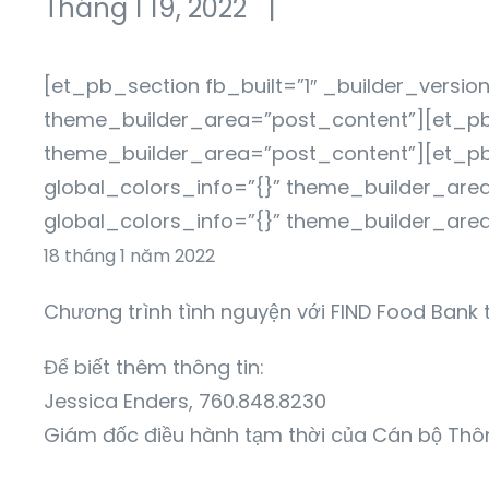
Tháng 1 19, 2022
|
[et_pb_section fb_built=”1″ _builder_versio
theme_builder_area=”post_content”][et_pb_r
theme_builder_area=”post_content”][et_pb_
global_colors_info=”{}” theme_builder_area
global_colors_info=”{}” theme_builder_are
18 tháng 1 năm 2022
Chương trình tình nguyện với FIND Food Bank 
Để biết thêm thông tin:
Jessica Enders, 760.848.8230
Giám đốc điều hành tạm thời của Cán bộ Thôn