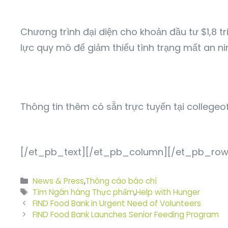
Chương trình đại diện cho khoản đầu tư $1,8 t
lực quy mô để giảm thiểu tình trạng mất an ni
Thông tin thêm có sẵn trực tuyến tại collegeo
[/et_pb_text][/et_pb_column][/et_pb_row
Danh
News & Press
,
Thông cáo báo chí
mục
Thẻ
Tìm Ngân hàng Thực phẩm
,
Help with Hunger
FIND Food Bank in Urgent Need of Volunteers
FIND Food Bank Launches Senior Feeding Program