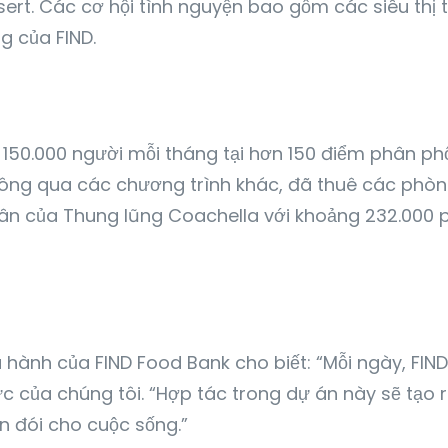
sert. Các cơ hội tình nguyện bao gồm các siêu thị 
g của FIND.
50.000 người mỗi tháng tại hơn 150 điểm phân phố
 thông qua các chương trình khác, đã thuê các phò
dân của Thung lũng Coachella với khoảng 232.000 
 hành của FIND Food Bank cho biết: “Mỗi ngày, FIND
c của chúng tôi. “Hợp tác trong dự án này sẽ tạo 
n đói cho cuộc sống.”