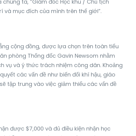
a chúng ta, ”Giám đốc Học khu / Chủ tịch
rí và mục đích của mình trên thế giới”.
ẳng cộng đồng, được lựa chọn trên toàn tiểu
của Văn phòng Thống đốc Gavin Newsom nhằm
ịch vụ và ý thức trách nhiệm công dân. Khoảng
 quyết các vấn đề như biến đổi khí hậu, giáo
sẽ tập trung vào việc giảm thiểu các vấn đề
hận được $7,000 và đủ điều kiện nhận học