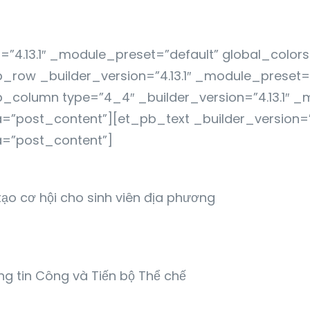
n=”4.13.1″ _module_preset=”default” global_colors
ow _builder_version=”4.13.1″ _module_preset=”d
column type=”4_4″ _builder_version=”4.13.1″ _
=”post_content”][et_pb_text _builder_version=”
a=”post_content”]
tạo cơ hội cho sinh viên địa phương
g tin Công và Tiến bộ Thể chế