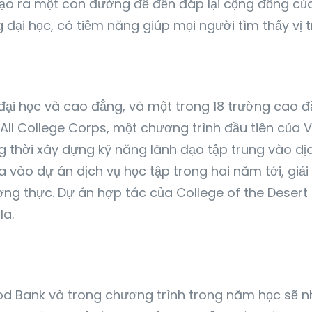
à tạo ra một con đường để đền đáp lại cộng đồng củ
 đại học, có tiềm năng giúp mọi người tìm thấy vị t
 đại học và cao đẳng, và một trong 18 trường cao đ
r All College Corps, một chương trình đầu tiên 
ồng thời xây dựng kỹ năng lãnh đạo tập trung vào d
a vào dự án dịch vụ học tập trong hai năm tới, giải
ơng thực. Dự án hợp tác của College of the Desert 
la.
Food Bank và trong chương trình trong năm học sẽ n