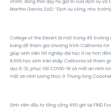
chính, đồng thời dạy họ giá trị của dịch vụ v
Martha Garcia, Ed.D. “Dịch vụ công, như trường
College of the Desert là một trong 45 trường
bang để tham gia chương trình California fo
giúp sinh viên tốt nghiệp đại học ít nợ hơn đ
6.500 học sinh trên khắp California sẽ tham gi
dục K-12, phục hồi COVID-19 và mất an ninh lư
mất an ninh lương thực ở Thung lũng Coachel
Sinh viên đầu tư tổng cộng 450 giờ tại FIND 