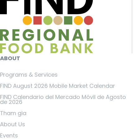
ABOUT
Programs & Services
FIND August 2026 Mobile Market Calendar
FIND Calendario del Mercado Móvil de Agosto
de 2026
Tham gia
About Us
Events