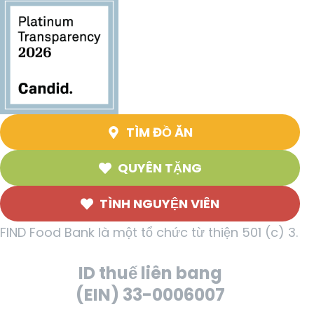
TÌM ĐỒ ĂN
QUYÊN TẶNG
TÌNH NGUYỆN VIÊN
FIND Food Bank là một tổ chức từ thiện 501 (c) 3.
ID thuế liên bang
(EIN) 33-0006007