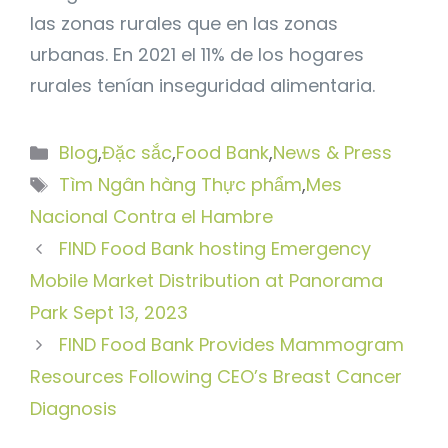
las zonas rurales que en las zonas
urbanas. En 2021 el 11% de los hogares
rurales tenían inseguridad alimentaria.
Danh
Blog
,
Đặc sắc
,
Food Bank
,
News & Press
mục
Thẻ
Tìm Ngân hàng Thực phẩm
,
Mes
Nacional Contra el Hambre
FIND Food Bank hosting Emergency
Mobile Market Distribution at Panorama
Park Sept 13, 2023
FIND Food Bank Provides Mammogram
Resources Following CEO’s Breast Cancer
Diagnosis