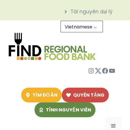
Chuyển
Tài nguyên đại lý
đến
nội
Vietnamese
dung
Instagram
Twitter
Facebo
Youtu
TÌM ĐỒ ĂN
QUYÊN TẶNG
TÌNH NGUYỆN VIÊN
Menu