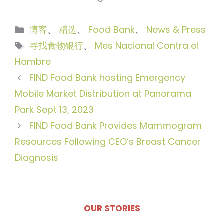
分
博客
、
精选
、
Food Bank
、
News & Press
类
标
寻找食物银行
、
Mes Nacional Contra el
签
Hambre
FIND Food Bank hosting Emergency
Mobile Market Distribution at Panorama
Park Sept 13, 2023
FIND Food Bank Provides Mammogram
Resources Following CEO’s Breast Cancer
Diagnosis
OUR STORIES