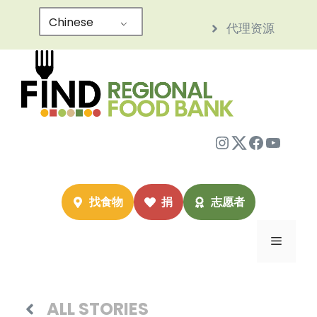
跳
Chinese
代理资源
至
内
容
Instagram
Twitter
Facebo
YouTu
找食物
捐
志愿者
菜
单
ALL STORIES