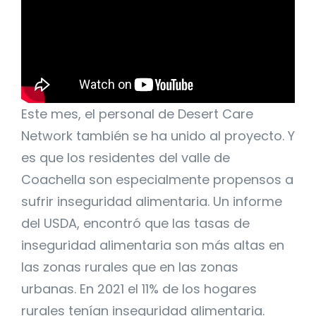
Este mes, el personal de Desert Care
Network también se ha unido al proyecto. Y
es que los residentes del valle de
Coachella son especialmente propensos a
sufrir inseguridad alimentaria. Un informe
del USDA, encontró que las tasas de
inseguridad alimentaria son más altas en
las zonas rurales que en las zonas
urbanas. En 2021 el 11% de los hogares
rurales tenían inseguridad alimentaria.