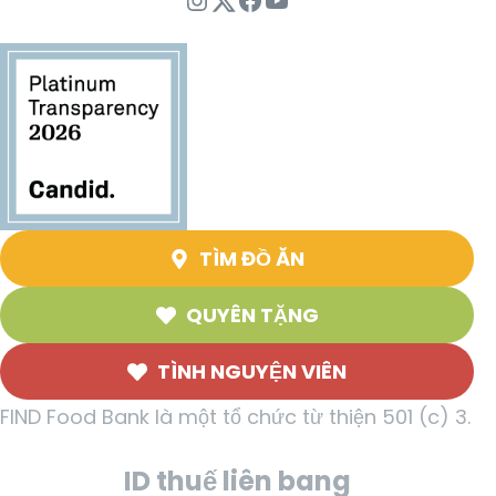
TÌM ĐỒ ĂN
QUYÊN TẶNG
TÌNH NGUYỆN VIÊN
FIND Food Bank là một tổ chức từ thiện 501 (c) 3.
ID thuế liên bang