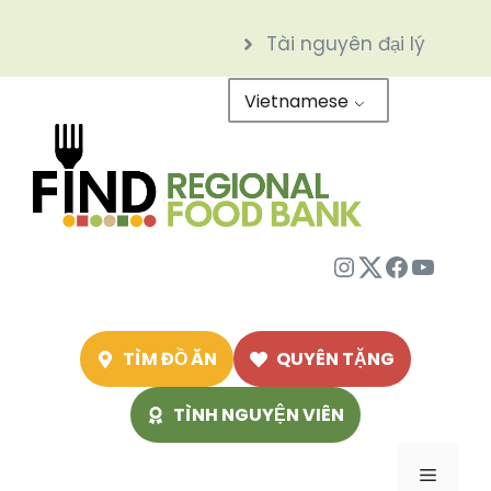
Chuyển
Tài nguyên đại lý
đến
nội
Vietnamese
dung
Instagram
Twitter
Facebo
Youtu
TÌM ĐỒ ĂN
QUYÊN TẶNG
TÌNH NGUYỆN VIÊN
Menu