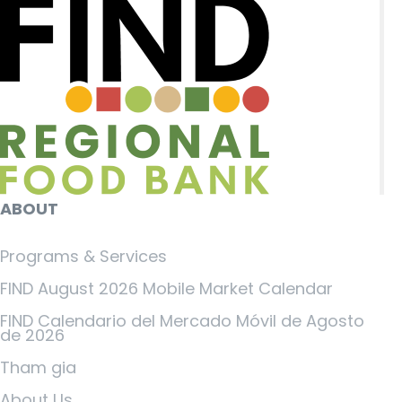
ABOUT
Programs & Services
FIND August 2026 Mobile Market Calendar
FIND Calendario del Mercado Móvil de Agosto
de 2026
Tham gia
About Us