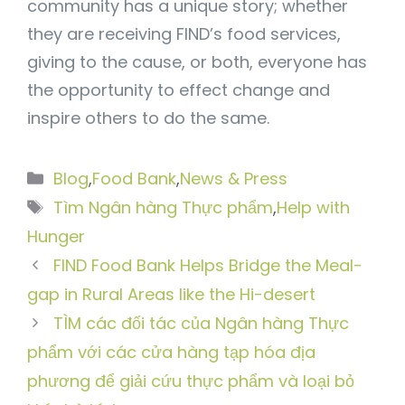
community has a unique story; whether
they are receiving FIND’s food services,
giving to the cause, or both, everyone has
the opportunity to effect change and
inspire others to do the same.
Danh
Blog
,
Food Bank
,
News & Press
mục
Thẻ
Tìm Ngân hàng Thực phẩm
,
Help with
Hunger
FIND Food Bank Helps Bridge the Meal-
gap in Rural Areas like the Hi-desert
TÌM các đối tác của Ngân hàng Thực
phẩm với các cửa hàng tạp hóa địa
phương để giải cứu thực phẩm và loại bỏ