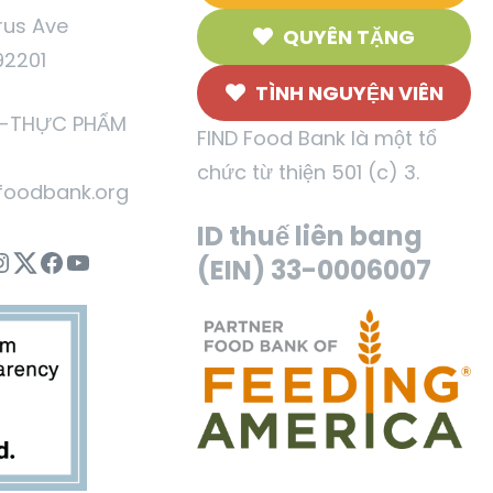
rus Ave
QUYÊN TẶNG
92201
TÌNH NGUYỆN VIÊN
5-THỰC PHẨM
FIND Food Bank là một tổ
chức từ thiện 501 (c) 3.
foodbank.org
ID thuế liên bang
nstagram
Twitter
Facebook
Youtube
(EIN) 33-0006007