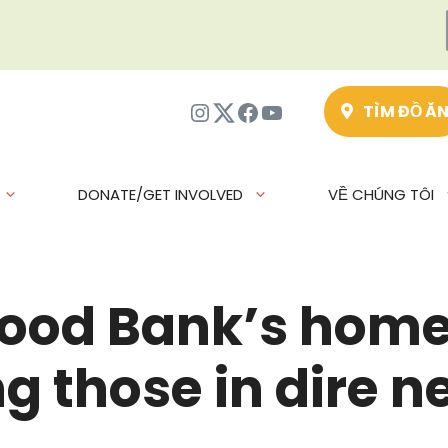
Instagram
Twitter
Facebook
Youtube
TÌM ĐỒ Ă
DONATE/GET INVOLVED
VỀ CHÚNG TÔI
 Food Bank’s ho
 those in dire n