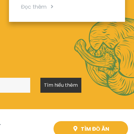
Đọc thêm
T
TÌM ĐỒ ĂN