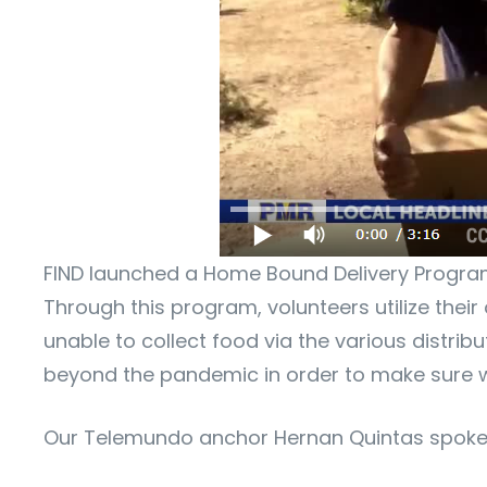
FIND launched a Home Bound Delivery Program
Through this program, volunteers utilize their
unable to collect food via the various distri
beyond the pandemic in order to make sure we
Our Telemundo anchor Hernan Quintas spoke to