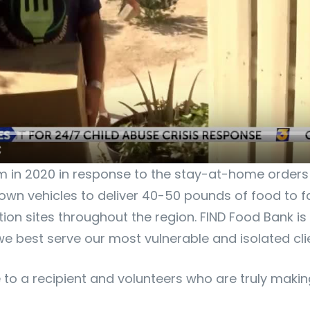
 in 2020 in response to the stay-at-home orders 
 own vehicles to deliver 40-50 pounds of food to f
bution sites throughout the region. FIND Food Bank 
 best serve our most vulnerable and isolated cli
 a recipient and volunteers who are truly making