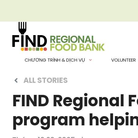
Chuyển
đến
nội
dung
CHƯƠNG TRÌNH & DỊCH VỤ
VOLUNTEER
ALL STORIES
FIND Regional
program helping