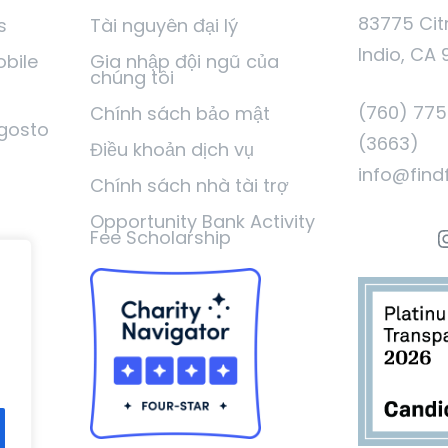
83775 Cit
s
Tài nguyên đại lý
Indio, CA 
obile
Gia nhập đội ngũ của
chúng tôi
(760) 77
Chính sách bảo mật
gosto
(3663)
Điều khoản dịch vụ
info@find
Chính sách nhà tài trợ
Opportunity Bank Activity
I
Fee Scholarship
t