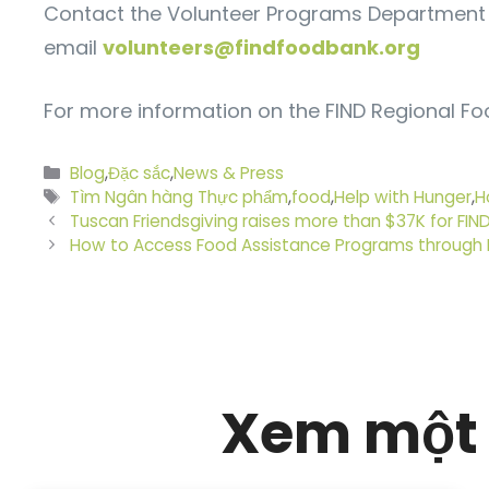
Contact the Volunteer Programs Department t
email
volunteers@findfoodbank.org
For more information on the FIND Regional Foo
Danh
Blog
,
Đặc sắc
,
News & Press
mục
Thẻ
Tìm Ngân hàng Thực phẩm
,
food
,
Help with Hunger
,
H
Tuscan Friendsgiving raises more than $37K for FIN
How to Access Food Assistance Programs through 
Xem một 