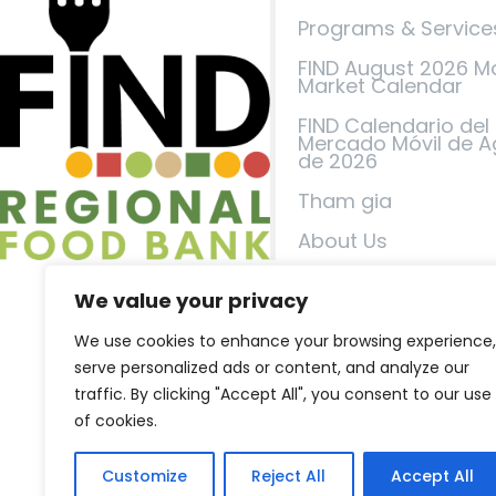
Programs & Service
FIND August 2026 M
Market Calendar
FIND Calendario del
Mercado Móvil de A
de 2026
Tham gia
About Us
Events
We value your privacy
FIND in the News
We use cookies to enhance your browsing experience,
Liên hệ chúng tôi
serve personalized ads or content, and analyze our
traffic. By clicking "Accept All", you consent to our use
Chính sách bảo mậ
of cookies.
Điều khoản dịch vụ
Customize
Reject All
Accept All