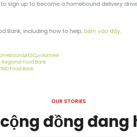
o sign up to become a homebound delivery driver
d Bank, including how to help,
bấm vào đây
.
omebound
,
KESQ
,
volunteer
D Regional Food Bank
FIND Food Bank
OUR STORIES
cộng đồng đang 