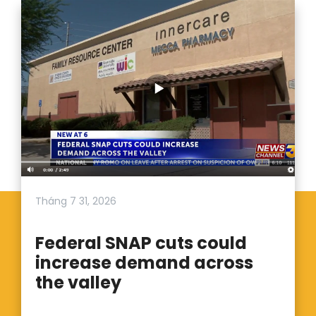
Tháng 7 31, 2026
Federal SNAP cuts could
increase demand across
the valley