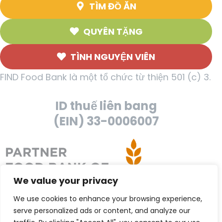
TÌM ĐỒ ĂN
QUYÊN TẶNG
TÌNH NGUYỆN VIÊN
FIND Food Bank là một tổ chức từ thiện 501 (c) 3.
ID thuế liên bang
(EIN) 33-0006007
We value your privacy
We use cookies to enhance your browsing experience,
serve personalized ads or content, and analyze our