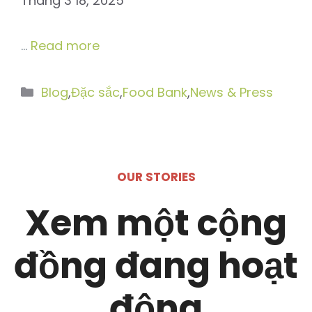
Tháng 3 18, 2025
…
Read more
Danh
Blog
,
Đặc sắc
,
Food Bank
,
News & Press
mục
OUR STORIES
Xem một cộng
đồng đang hoạt
động