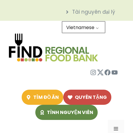
Chuyển
Tài nguyên đại lý
đến
nội
Vietnamese
dung
Instagram
Twitter
Facebo
Youtu
TÌM ĐỒ ĂN
QUYÊN TẶNG
TÌNH NGUYỆN VIÊN
Menu