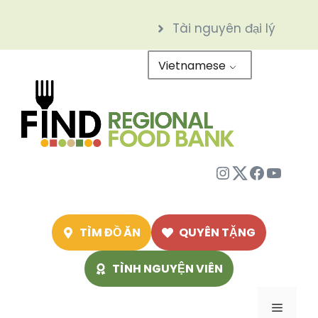
Chuyển
Tài nguyên đại lý
đến
nội
Vietnamese
dung
Instagram
Twitter
Facebo
Youtu
TÌM ĐỒ ĂN
QUYÊN TẶNG
TÌNH NGUYỆN VIÊN
Menu