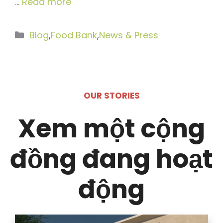
…
Read more
Danh
Blog
,
Food Bank
,
News & Press
mục
OUR STORIES
Xem một cộng
đồng đang hoạt
động