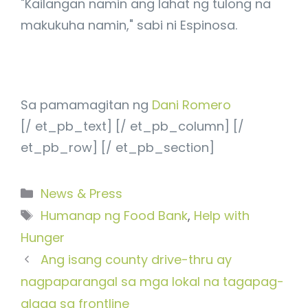
"Kailangan namin ang lahat ng tulong na
makukuha namin," sabi ni Espinosa.
Sa pamamagitan ng
Dani Romero
[/ et_pb_text] [/ et_pb_column] [/
et_pb_row] [/ et_pb_section]
Categories
News & Press
Tags
Humanap ng Food Bank
,
Help with
Hunger
Ang isang county drive-thru ay
nagpaparangal sa mga lokal na tagapag-
alaga sa frontline