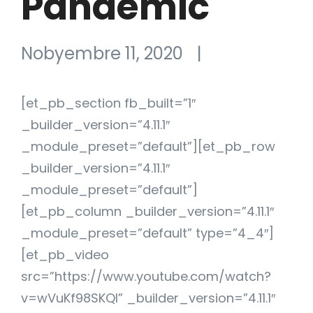
Pandemic
Nobyembre 11, 2020
|
[et_pb_section fb_built=”1″
_builder_version=”4.11.1″
_module_preset=”default”][et_pb_row
_builder_version=”4.11.1″
_module_preset=”default”]
[et_pb_column _builder_version=”4.11.1″
_module_preset=”default” type=”4_4″]
[et_pb_video
src=”https://www.youtube.com/watch?
v=wVuKf98SKQI” _builder_version=”4.11.1″