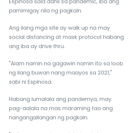
Espinosa said dahil sa pandemic, iba ang
pamimigay nila ng pagkain.
Ang ilang mga site ay walk up na may
social distancing at mask protocol habang
ang iba ay drive thru.
"Alam namin na gagawin namin ito sa loob
ng ilang buwan nang maayos sa 2021,"
sabi ni Espinosa.
Habang lumalala ang pandemya, may
pag-aalala na mas maraming tao ang
nangangailangan ng pagkain.