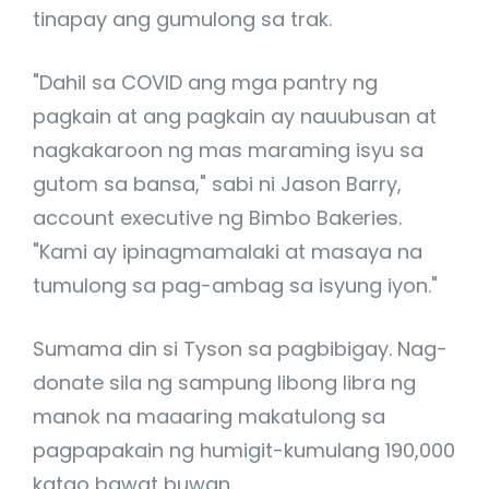
tinapay ang gumulong sa trak.
"Dahil sa COVID ang mga pantry ng
pagkain at ang pagkain ay nauubusan at
nagkakaroon ng mas maraming isyu sa
gutom sa bansa," sabi ni Jason Barry,
account executive ng Bimbo Bakeries.
"Kami ay ipinagmamalaki at masaya na
tumulong sa pag-ambag sa isyung iyon."
Sumama din si Tyson sa pagbibigay. Nag-
donate sila ng sampung libong libra ng
manok na maaaring makatulong sa
pagpapakain ng humigit-kumulang 190,000
katao bawat buwan.