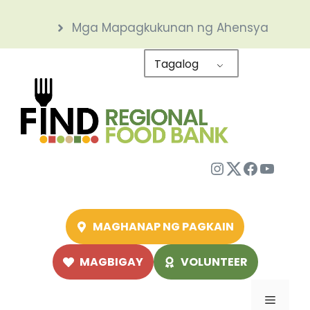
Skip
Mga Mapagkukunan ng Ahensya
to
content
Tagalog
Instagram
Twitter
Facebo
YouTu
MAGHANAP NG PAGKAIN
MAGBIGAY
VOLUNTEER
Menu