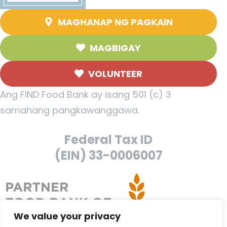
MAGHANAP NG PAGKAIN
MAGBIGAY
VOLUNTEER
Ang FIND Food Bank ay isang 501 (c) 3
samahang pangkawanggawa.
Federal Tax ID
(EIN) 33-0006007
We value your privacy