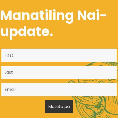
Manatiling Nai-
update.