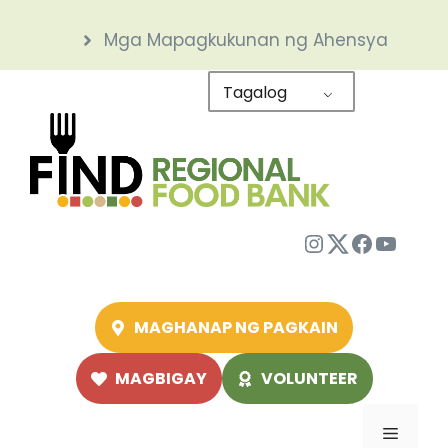
Skip
Mga Mapagkukunan ng Ahensya
to
content
Tagalog
Instagram
Twitter
Facebo
YouTu
MAGHANAP NG PAGKAIN
MAGBIGAY
VOLUNTEER
Menu