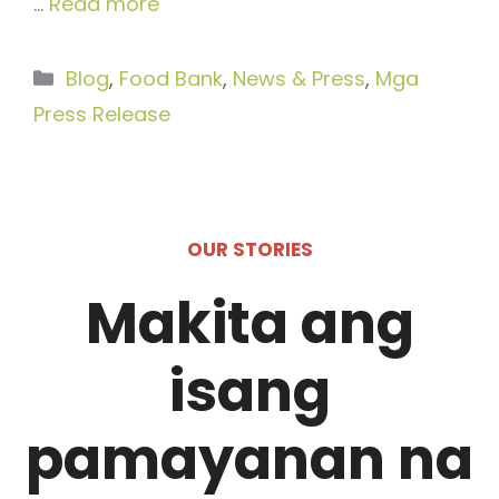
…
Read more
Categories
Blog
,
Food Bank
,
News & Press
,
Mga
Press Release
OUR STORIES
Makita ang
isang
pamayanan na