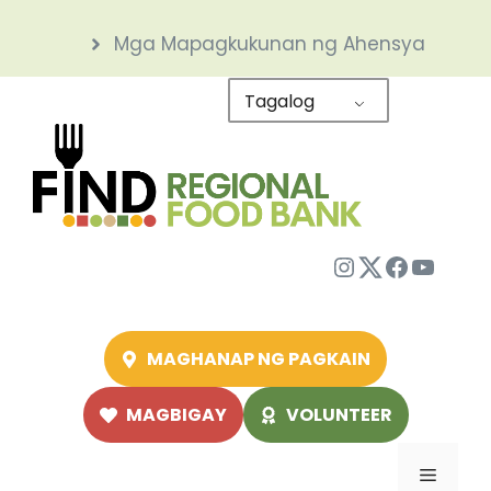
Skip
Mga Mapagkukunan ng Ahensya
to
content
Tagalog
Instagram
Twitter
Facebo
YouTu
MAGHANAP NG PAGKAIN
MAGBIGAY
VOLUNTEER
Menu