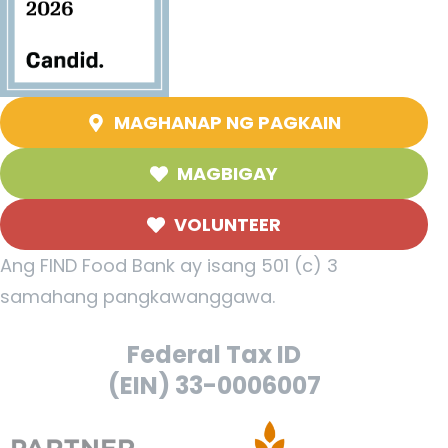
MAGHANAP NG PAGKAIN
MAGBIGAY
VOLUNTEER
Ang FIND Food Bank ay isang 501 (c) 3
samahang pangkawanggawa.
Federal Tax ID
(EIN) 33-0006007