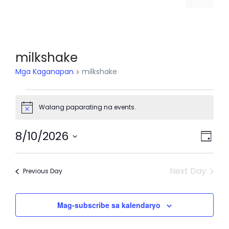
milkshake
Mga Kaganapan
milkshake
Mga
Walang paparating na events.
N
Kaganapan
o
t
M
8/10/2026
K
for
i
A
c
P
e
g
r
Agosto
a
i
a
Next Day
Previous Day
a
10,
g
l
w
P
i
2026
a
Mag-subscribe sa kalendaryo
i
a
n