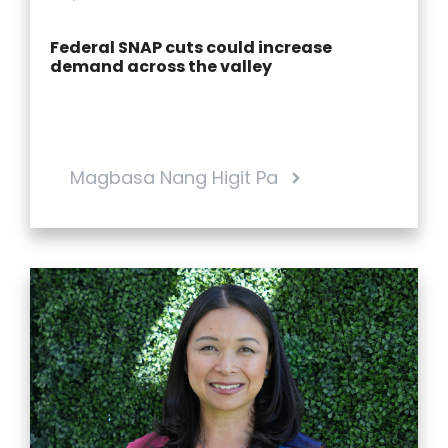
a
v
Federal SNAP cuts could increase
demand across the valley
i
g
a
Magbasa Nang Higit Pa
t
e