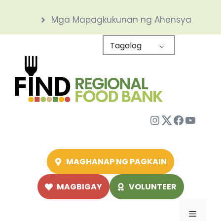
Skip
Mga Mapagkukunan ng Ahensya
to
content
Tagalog
Instagram
Twitter
Facebo
YouTu
MAGHANAP NG PAGKAIN
MAGBIGAY
VOLUNTEER
Menu