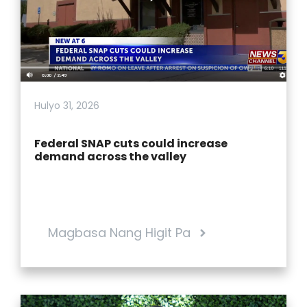
a
v
i
g
Hulyo 31, 2026
a
Federal SNAP cuts could increase
t
demand across the valley
e
Magbasa Nang Higit Pa