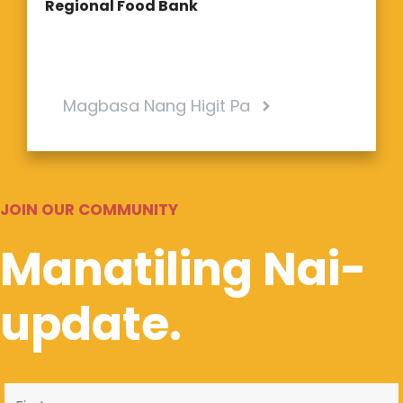
Regional Food Bank
Magbasa Nang Higit Pa
JOIN OUR COMMUNITY
Manatiling Nai-
update.