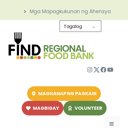
Skip
Mga Mapagkukunan ng Ahensya
to
content
Tagalog
Instagram
Twitter
Facebo
YouTu
MAGHANAP NG PAGKAIN
MAGBIGAY
VOLUNTEER
Menu