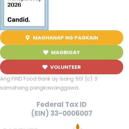
MAGHANAP NG PAGKAIN
MAGBIGAY
VOLUNTEER
Ang FIND Food Bank ay isang 501 (c) 3
samahang pangkawanggawa.
Federal Tax ID
(EIN) 33-0006007