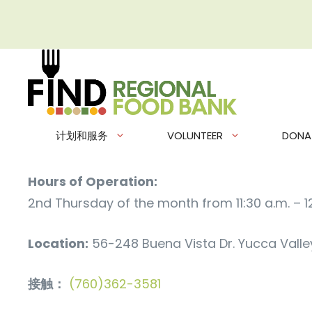
跳
至
内
容
计划和服务
VOLUNTEER
DONA
Hours of Operation:
2nd Thursday of the month from 11:30 a.m. – 12:
Location:
56-248 Buena Vista Dr. Yucca Valle
接触：
(760)362-3581