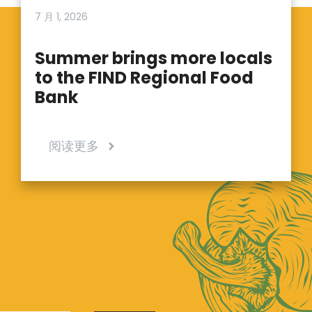
7 月 1, 2026
Summer brings more locals
to the FIND Regional Food
Bank
阅读更多