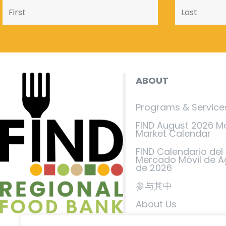
ABOUT
Programs & Service
FIND August 2026 M
Market Calendar
FIND Calendario del
Mercado Móvil de A
de 2026
参与其中
About Us
Events