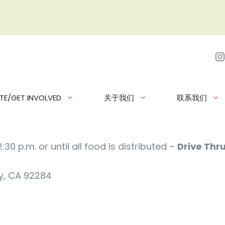
I
TE/GET INVOLVED
关于我们
联系我们
30 p.m. or until all food is distributed –
Drive Thr
y, CA 92284