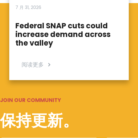
7 月 31, 2026
Federal SNAP cuts could
increase demand across
the valley
阅读更多
JOIN OUR COMMUNITY
保持更新。