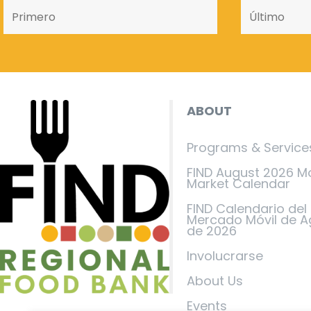
ABOUT
Programs & Service
FIND August 2026 M
Market Calendar
FIND Calendario del
Mercado Móvil de A
de 2026
Involucrarse
About Us
Events