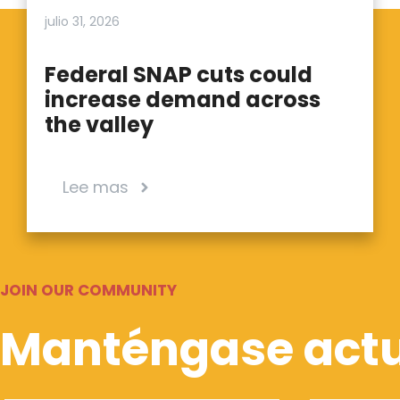
julio 31, 2026
Federal SNAP cuts could
increase demand across
the valley
Lee mas
JOIN OUR COMMUNITY
Manténgase actu