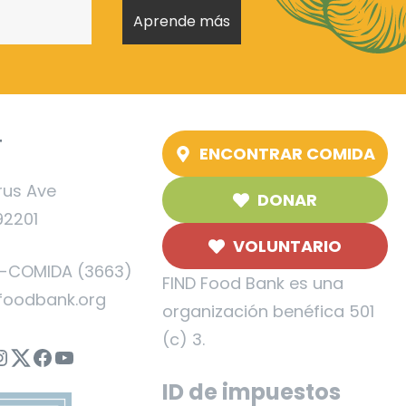
T
ENCONTRAR COMIDA
rus Ave
DONAR
92201
VOLUNTARIO
5-COMIDA (3663)
FIND Food Bank es una
foodbank.org
organización benéfica 501
(c) 3.
nstagram
Twitter
Facebook
YouTube
ID de impuestos