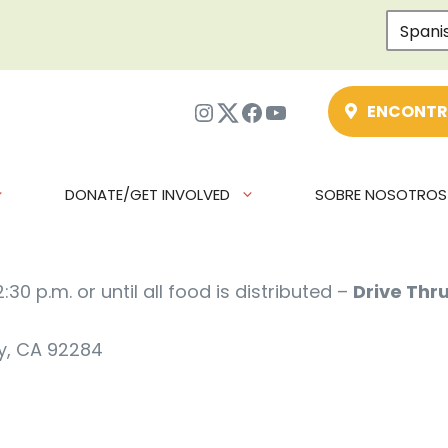
Spani
Instagram
Twitter
Facebook
YouTube
ENCONTR
DONATE/GET INVOLVED
SOBRE NOSOTROS
30 p.m. or until all food is distributed –
Drive Thr
y, CA 92284