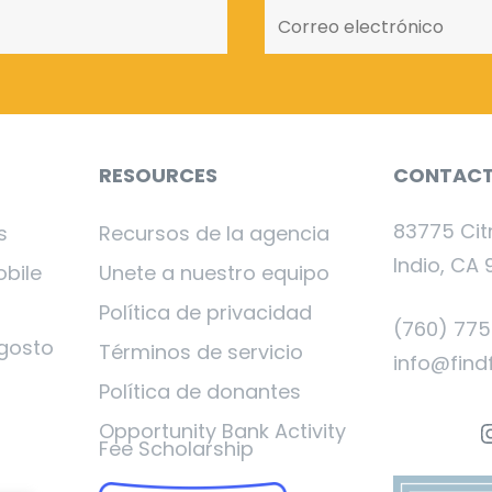
RESOURCES
CONTAC
83775 Cit
s
Recursos de la agencia
Indio, CA 
obile
Unete a nuestro equipo
Política de privacidad
(760) 77
gosto
Términos de servicio
info@find
Política de donantes
I
Opportunity Bank Activity
Fee Scholarship