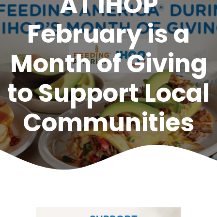
AT IHOP
February is a
Month of Giving
to Support Local
Communities