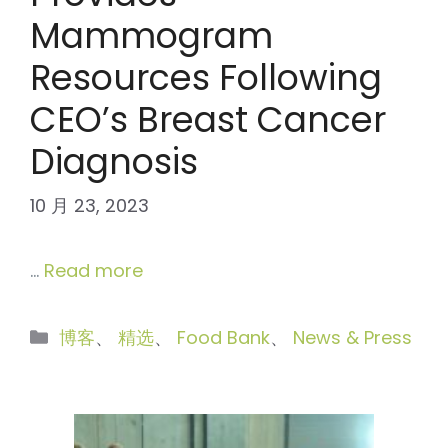
Mammogram
Resources Following
CEO’s Breast Cancer
Diagnosis
10 月 23, 2023
…
Read more
分
博客
、
精选
、
Food Bank
、
News & Press
类