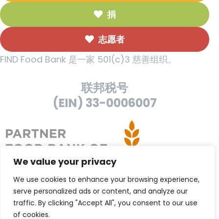
捐
志愿者
FIND Food Bank 是一家 501(c)3 慈善组织。
联邦税号
(EIN) 33-0006007
We value your privacy
We use cookies to enhance your browsing experience,
serve personalized ads or content, and analyze our
traffic. By clicking "Accept All", you consent to our use
of cookies.