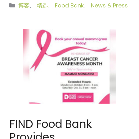
分
博客
、
精选
、
Food Bank
、
News & Press
类
FIND Food Bank
Provides