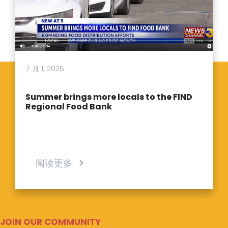
7 月 1, 2026
Summer brings more locals to the FIND
Regional Food Bank
阅读更多
JOIN OUR COMMUNITY