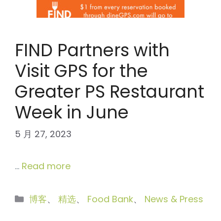
FIND Partners with
Visit GPS for the
Greater PS Restaurant
Week in June
5 月 27, 2023
…
Read more
分
博客
、
精选
、
Food Bank
、
News & Press
类