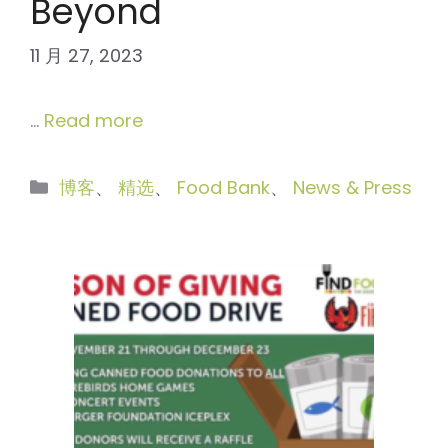
Beyond
11 月 27, 2023
…
Read more
分
博客
、
精选
、
Food Bank
、
News & Press
类