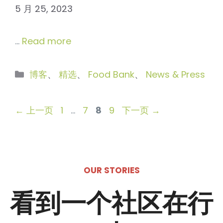
5 月 25, 2023
…
Read more
分
博客
、
精选
、
Food Bank
、
News & Press
类
页
页
页
页
←
上一页
1
…
7
8
9
下一页
→
面
面
面
面
OUR STORIES
看到一个社区在行