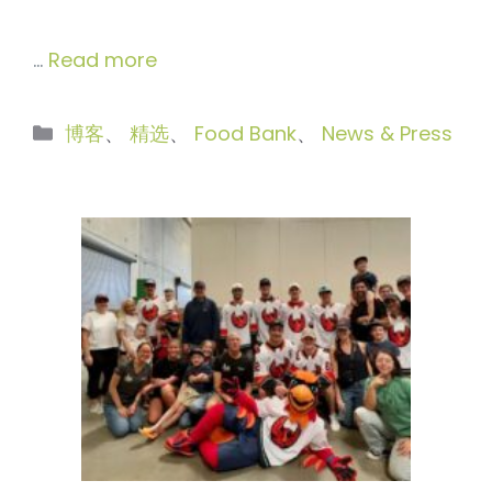
…
Read more
分
博客
、
精选
、
Food Bank
、
News & Press
类