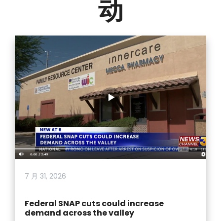
动
7 月 31, 2026
Federal SNAP cuts could increase
demand across the valley