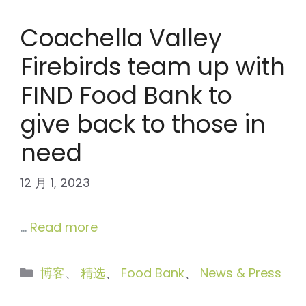
Coachella Valley
Firebirds team up with
FIND Food Bank to
give back to those in
need
12 月 1, 2023
…
Read more
分
博客
、
精选
、
Food Bank
、
News & Press
类