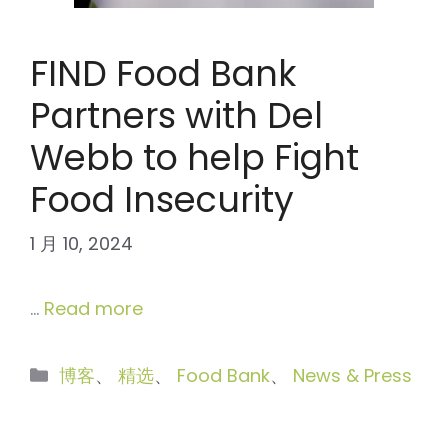
FIND Food Bank
Partners with Del
Webb to help Fight
Food Insecurity
1 月 10, 2024
…
Read more
分
博客
、
精选
、
Food Bank
、
News & Press
类