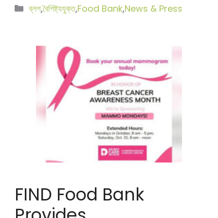
বিভাগ
ব্লগ
,
বৈশিষ্ট্যযুক্ত
,
Food Bank
,
News & Press
সমূহ
FIND Food Bank
Provides