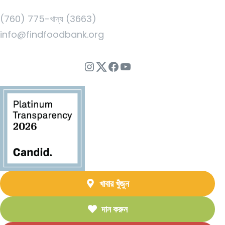
(760) 775-খাদ্য (3663)
info@findfoodbank.org
ইনস্টাগ্রাম
Twitter
ফেসবুক
ইউটিউব
খাবার খুঁজুন
দান করুন