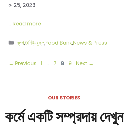
মে 25, 2023
…
Read more
বিভাগ
ব্লগ
,
বৈশিষ্ট্যযুক্ত
,
Food Bank
,
News & Press
সমূহ
Page
Page
Page
Page
←
Previous
1
…
7
8
9
Next
→
OUR STORIES
কর্মে একটি সম্প্রদায় দেখুন