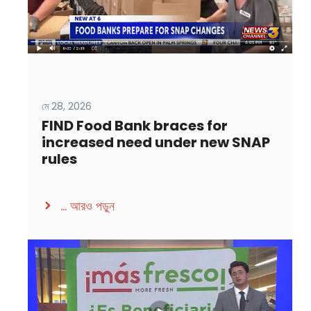
মে 28, 2026
FIND Food Bank braces for
increased need under new SNAP
rules
...
আরও পড়ুন