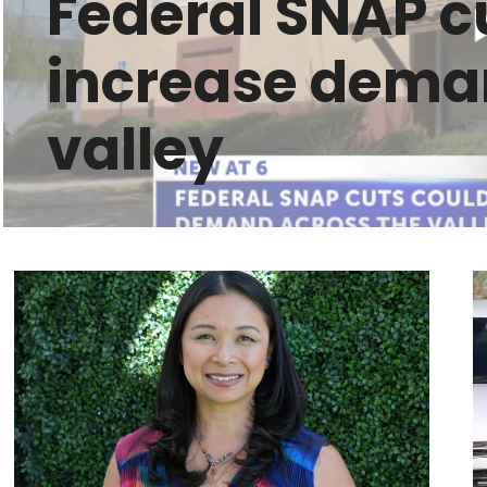
Federal SNAP c
increase dema
valley