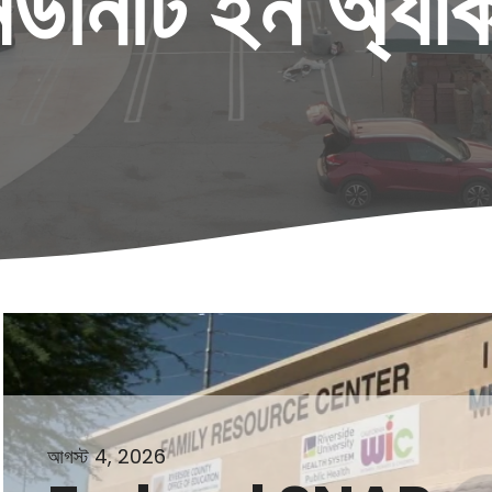
িউনিটি ইন অ্যা
আগস্ট 4, 2026