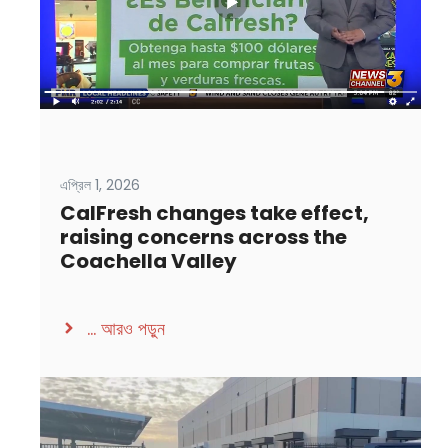
এপ্রিল 1, 2026
CalFresh changes take effect,
raising concerns across the
Coachella Valley
...
আরও পড়ুন