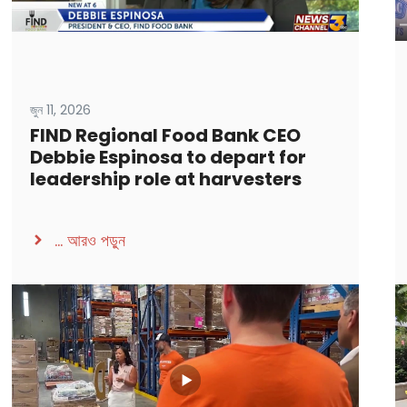
জুন 11, 2026
FIND Regional Food Bank CEO
Debbie Espinosa to depart for
leadership role at harvesters
...
আরও পড়ুন