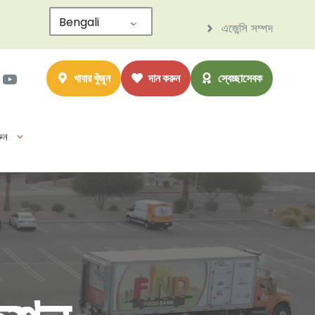
Bengali
এজেন্সি সম্পদ
াম
ter
সবুক
ইউটিউব
খাবার খুঁজুন
দান করুন
স্বেচ্ছাসেবক
ুন