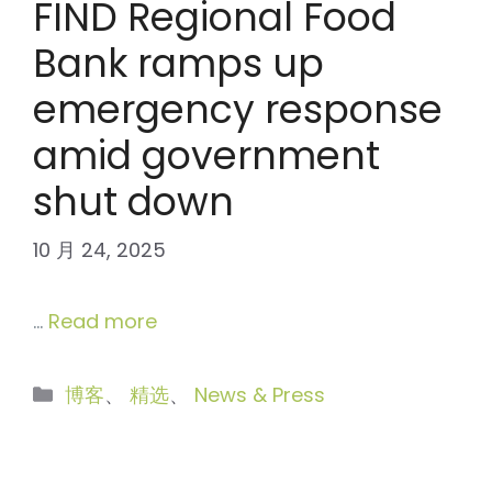
FIND Regional Food
Bank ramps up
emergency response
amid government
shut down
10 月 24, 2025
…
Read more
分
博客
、
精选
、
News & Press
类