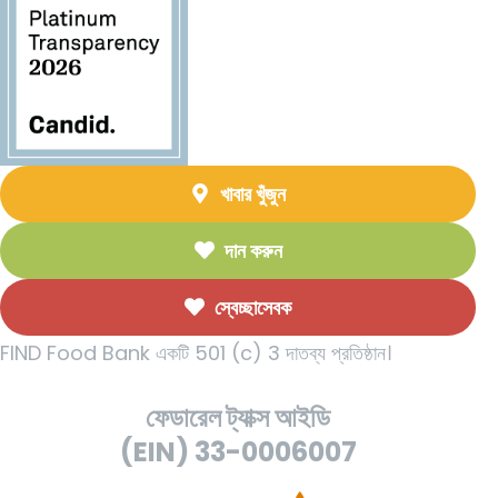
খাবার খুঁজুন
দান করুন
স্বেচ্ছাসেবক
FIND Food Bank একটি 501 (c) 3 দাতব্য প্রতিষ্ঠান।
ফেডারেল ট্যাক্স আইডি
(EIN) 33-0006007