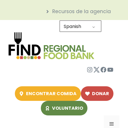
Saltar
Recursos de la agencia
al
contenido
Spanish
Instagram
Twitter
Facebo
YouTu
ENCONTRAR COMIDA
DONAR
VOLUNTARIO
Menú