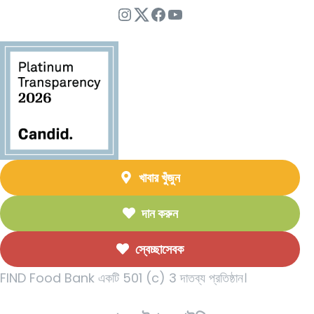
ইনস্টাগ্রাম
Twitter
ফেসবুক
ইউটিউব
খাবার খুঁজুন
দান করুন
স্বেচ্ছাসেবক
FIND Food Bank একটি 501 (c) 3 দাতব্য প্রতিষ্ঠান।