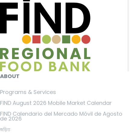
ABOUT
Programs & Services
FIND August 2026 Mobile Market Calendar
FIND Calendario del Mercado Móvil de Agosto
de 2026
জড়িত