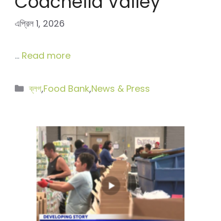
Coachella Valley
এপ্রিল 1, 2026
…
Read more
বিভাগ
ব্লগ
,
Food Bank
,
News & Press
সমূহ