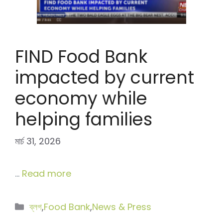
FIND Food Bank
impacted by current
economy while
helping families
মার্চ 31, 2026
…
Read more
বিভাগ
ব্লগ
,
Food Bank
,
News & Press
সমূহ