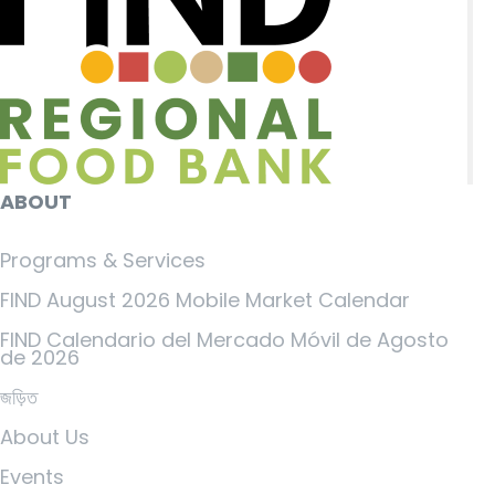
ABOUT
Programs & Services
FIND August 2026 Mobile Market Calendar
FIND Calendario del Mercado Móvil de Agosto
de 2026
জড়িত
About Us
Events