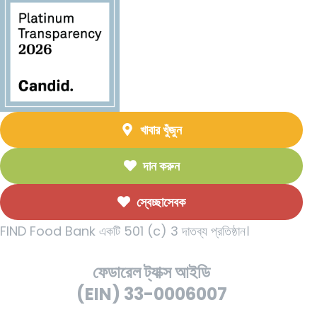
খাবার খুঁজুন
দান করুন
স্বেচ্ছাসেবক
FIND Food Bank একটি 501 (c) 3 দাতব্য প্রতিষ্ঠান।
ফেডারেল ট্যাক্স আইডি
(EIN) 33-0006007