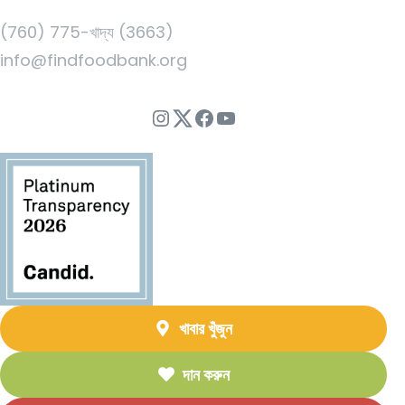
(760) 775-খাদ্য (3663)
info@findfoodbank.org
ইনস্টাগ্রাম
Twitter
ফেসবুক
ইউটিউব
খাবার খুঁজুন
দান করুন