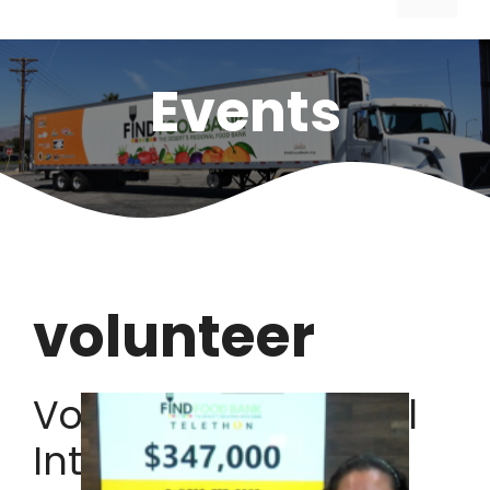
Events
volunteer
Volunteer Event: Fall
Into Giving!