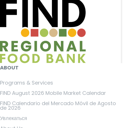
ABOUT
Programs & Services
FIND August 2026 Mobile Market Calendar
FIND Calendario del Mercado Móvil de Agosto
de 2026
Увлекаться