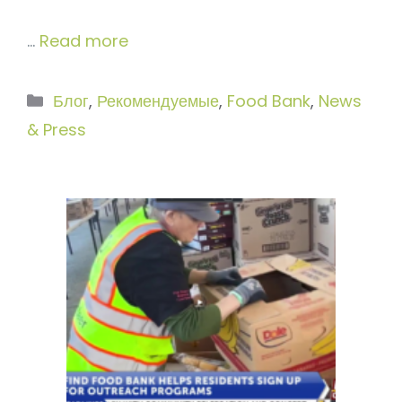
…
Read more
Рубрики
Блог
,
Рекомендуемые
,
Food Bank
,
News
& Press