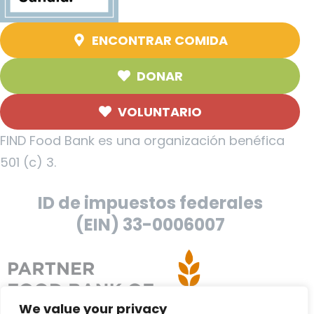
ENCONTRAR COMIDA
DONAR
VOLUNTARIO
FIND Food Bank es una organización benéfica
501 (c) 3.
ID de impuestos federales
(EIN) 33-0006007
We value your privacy