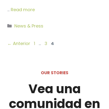
…
Read more
Categorías
News & Press
Página
Página
Página
←
Anterior
1
…
3
4
OUR STORIES
Vea una
comunidad en