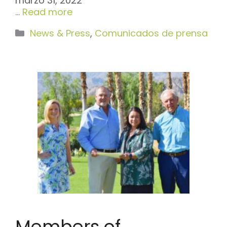
marzo 31, 2022
…
Read more
Categorías
News & Press
,
Comunicados de prensa
Members of