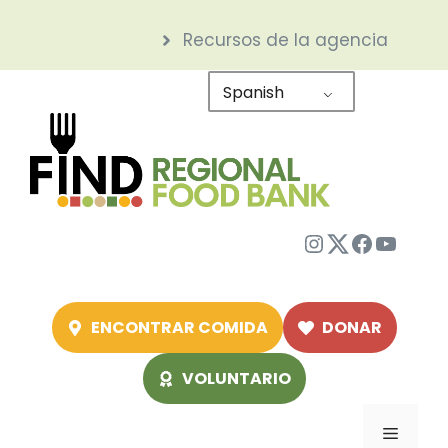
Saltar
Recursos de la agencia
al
contenido
Spanish
Instagram
Twitter
Facebo
YouTu
ENCONTRAR COMIDA
DONAR
VOLUNTARIO
Menú