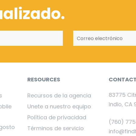
alizado.
RESOURCES
CONTAC
83775 Cit
s
Recursos de la agencia
Indio, CA 
obile
Unete a nuestro equipo
Política de privacidad
(760) 77
gosto
Términos de servicio
info@find