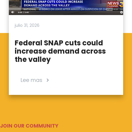
julio 31, 2026
Federal SNAP cuts could
increase demand across
the valley
Lee mas
JOIN OUR COMMUNITY