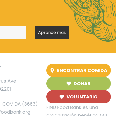
T
ENCONTRAR COMIDA
rus Ave
DONAR
92201
VOLUNTARIO
5-COMIDA (3663)
FIND Food Bank es una
foodbank.org
organización benéfica 501