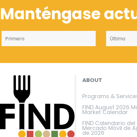
Manténgase actu
ABOUT
Programs & Service
FIND August 2026 M
Market Calendar
FIND Calendario del
Mercado Móvil de A
de 2026