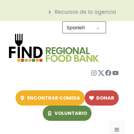
Saltar
Recursos de la agencia
al
contenido
Spanish
Instagram
Twitter
Facebo
YouTu
ENCONTRAR COMIDA
DONAR
VOLUNTARIO
Menú