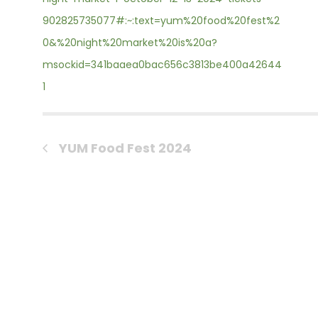
902825735077#:~:text=yum%20food%20fest%2
0&%20night%20market%20is%20a?
msockid=341baaea0bac656c3813be400a42644
1
YUM Food Fest 2024