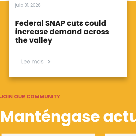
julio 31, 2026
Federal SNAP cuts could
increase demand across
the valley
Lee mas
JOIN OUR COMMUNITY
Manténgase actu