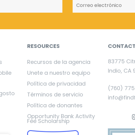
RESOURCES
CONTAC
83775 Cit
s
Recursos de la agencia
Indio, CA 
obile
Unete a nuestro equipo
Política de privacidad
(760) 77
gosto
Términos de servicio
info@find
Política de donantes
I
Opportunity Bank Activity
Fee Scholarship