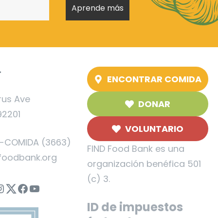
T
ENCONTRAR COMIDA
rus Ave
DONAR
92201
VOLUNTARIO
5-COMIDA (3663)
FIND Food Bank es una
foodbank.org
organización benéfica 501
(c) 3.
nstagram
Twitter
Facebook
YouTube
ID de impuestos