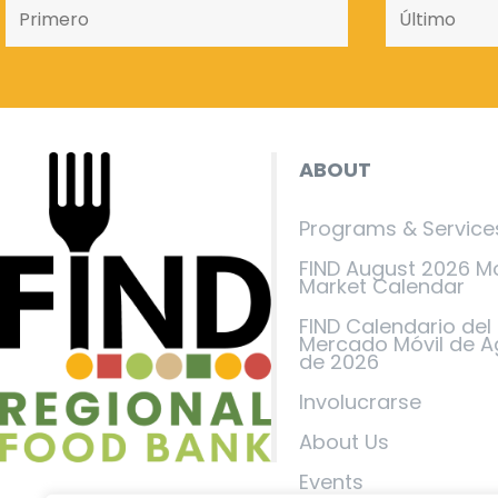
ABOUT
Programs & Service
FIND August 2026 M
Market Calendar
FIND Calendario del
Mercado Móvil de A
de 2026
Involucrarse
About Us
Events