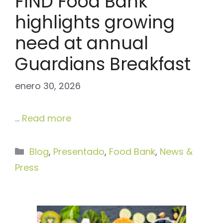
FIND Food Bank
highlights growing
need at annual
Guardians Breakfast
enero 30, 2026
…
Read more
Categorías
Blog
,
Presentado
,
Food Bank
,
News &
Press