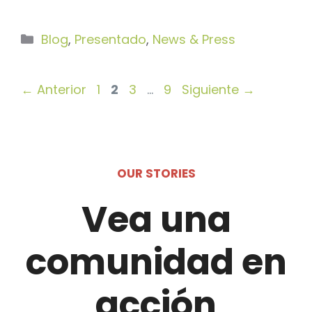
Categorías
Blog
,
Presentado
,
News & Press
Página
Página
Página
Página
←
Anterior
1
2
3
…
9
Siguiente
→
OUR STORIES
Vea una
comunidad en
acción