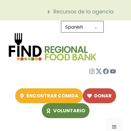
Saltar
Recursos de la agencia
al
contenido
Spanish
Instagram
Twitter
Facebo
YouTu
ENCONTRAR COMIDA
DONAR
VOLUNTARIO
Menú