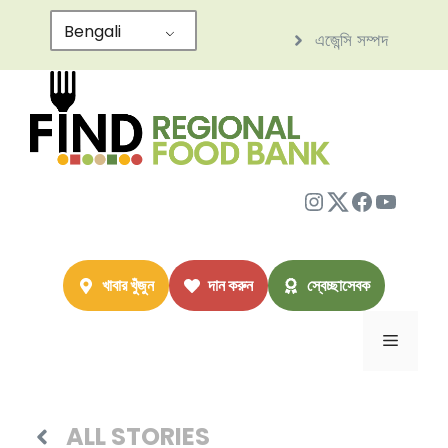
এড়িেয়
Bengali
এজেন্সি সম্পদ
লেখায়
যান
ইনস্টাগ্রাম
Twitter
ফেসবুক
ইউটিউব
খাবার খুঁজুন
দান করুন
স্বেচ্ছাসেবক
মেনু
ALL STORIES