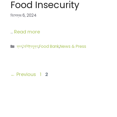
Food Insecurity
ডিসেম্বর 6, 2024
…
Read more
বিভাগ
ব্লগ
,
বৈশিষ্ট্যযুক্ত
,
Food Bank
,
News & Press
সমূহ
Page
Page
←
Previous
1
2