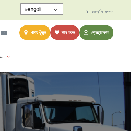
Bengali
এজেন্সি সম্পদ
াম
ter
সবুক
ইউটিউব
খাবার খুঁজুন
দান করুন
স্বেচ্ছাসেবক
ুন