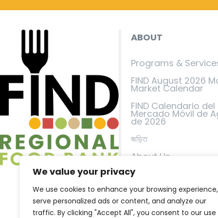
ABOUT
Programs & Service
FIND August 2026 M
Market Calendar
FIND Calendario del
Mercado Móvil de A
de 2026
জড়িত
About Us
We value your privacy
Events
We use cookies to enhance your browsing experience,
FIND in the News
serve personalized ads or content, and analyze our
যোগাযোগ করুন
traffic. By clicking "Accept All", you consent to our use