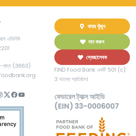
T
খাবার খুঁজুন
রাস এভিনিউ
দান করুন
92201
স্বেচ্ছাসেবক
খাদ্য (3663)
FIND Food Bank একটি 501 (c)
foodbank.org
3 দাতব্য প্রতিষ্ঠান।
নস্টাগ্রাম
Twitter
ফেসবুক
ইউটিউব
ফেডারেল ট্যাক্স আইডি
(EIN) 33-0006007