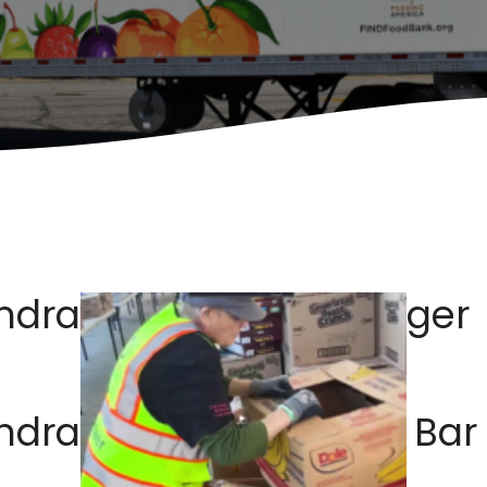
draiser at Grill-a-Burger
draiser at La Fe Wine Bar