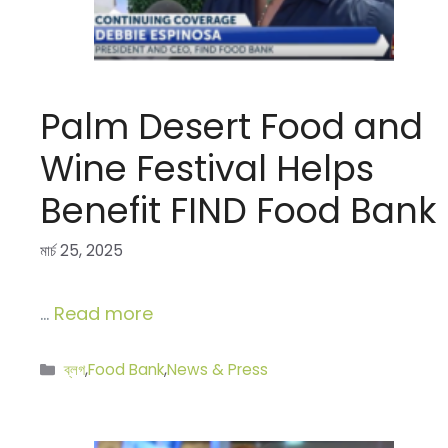
Palm Desert Food and
Wine Festival Helps
Benefit FIND Food Bank
মার্চ 25, 2025
…
Read more
বিভাগ
ব্লগ
,
Food Bank
,
News & Press
সমূহ