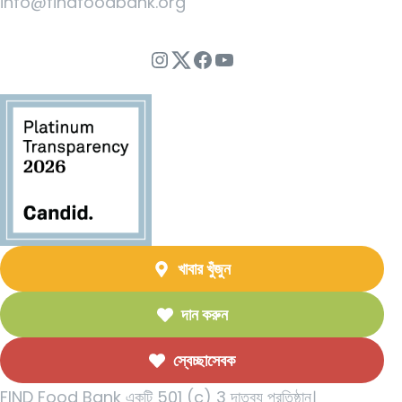
info@findfoodbank.org
ইনস্টাগ্রাম
Twitter
ফেসবুক
ইউটিউব
খাবার খুঁজুন
দান করুন
স্বেচ্ছাসেবক
FIND Food Bank একটি 501 (c) 3 দাতব্য প্রতিষ্ঠান।