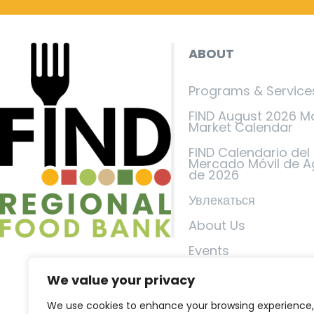
ABOUT
Programs & Service
FIND August 2026 M
Market Calendar
FIND Calendario del
Mercado Móvil de A
de 2026
Увлекаться
About Us
Events
FIND in the News
We value your privacy
Связаться с нами
We use cookies to enhance your browsing experience,