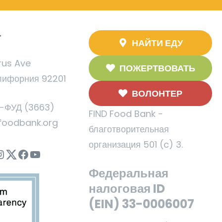
T
НАЙТИ ЕДУ
rus Ave
ПОЖЕРТВОВАТЬ
лифорния 92201
ВОЛОНТЕР
5-ФУД (3663)
FIND Food Bank -
foodbank.org
благотворительная
организация 501 (c) 3.
nstagram
Twitter
Facebook
YouTube
Федеральная
налоговая ID
(EIN) 33-0006007