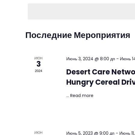
ы
б
р
Последние Мероприятия
а
т
ь
ИЮН
Июнь 3, 2024 @ 8:00 дп
-
Июнь 1
3
д
Desert Care Netwo
2024
а
Hungry Cereal Dri
т
у
...
Read more
ИЮН
Июнь 5, 2023 @ 9:00 дп
-
Июнь 11