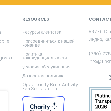
RESOURCES
CONTAC
83775 Cit
s
Ресурсы агентства
Индио, Ка
obile
Присоединиться к нашей
команде
(760) 77
Политика
gosto
конфиденциальности
info@find
условия обслуживания
Донорская политика
I
Opportunity Bank Activity
Fee Scholarship